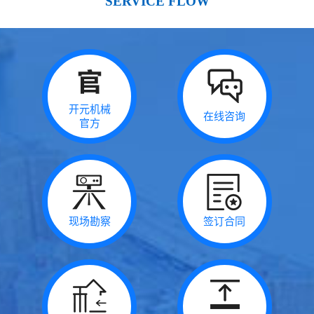
SERVICE FLOW
可以定期、不定期或短时租用。本公司发电机组最显著的特点是安
全可靠、噪音低、节能环保。
本公司长期合作于国家供电局、地铁项目、建筑等单位，合作的单
位遍布全国。面向全国铁路、轨道交通建设、公路、隧道、桥梁建
设、市政工程、房地产工程，工厂、饭店、商场、娱乐场所，企事
业单位等提供租赁业务。
我们确保对外提供精良设备，派遣技术过硬技术操作员操作设备，
开元机械
在线咨询
官方
我们的设备均为进口或国产原装设备，具有国内外品牌。先进的服
务管理体系是我们的基础，快捷的反映是我们的优势，良好的信誉
是我们的准则，让您永无后顾之忧是我们服务的承诺
现场勘察
签订合同