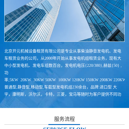
北京开元机械设备租赁有限公司是专业从事柴油静音发电机、发电
车租赁业务的公司，从2000年开始从事发电机组租赁业务，现有大
中小型发电机、发电车组数百台，发电机电压{220/380},赫兹{50} ,
功
率;5KW 20KW 30KW 50KW 100KW 120KW 150KW 200KW 220KW 25
普通型,静音型,移动型,车载型发电机组230余台，品牌:进口型 大
宇，康明斯，沃尔沃，卡特，三菱，宝马等随时为客户提供不同功
率机组自备发电业务，电力供应保障充足，是各项工地施工、消防
备用、企业避峰、短期自备发电的选择。本公司专业员工现场安
装、调试、维护；根据客户需要24小时随时发电。并配有专业的操
服务流程
作人员配合机组的发电。提供完善、专业的发电机出租服务，客户