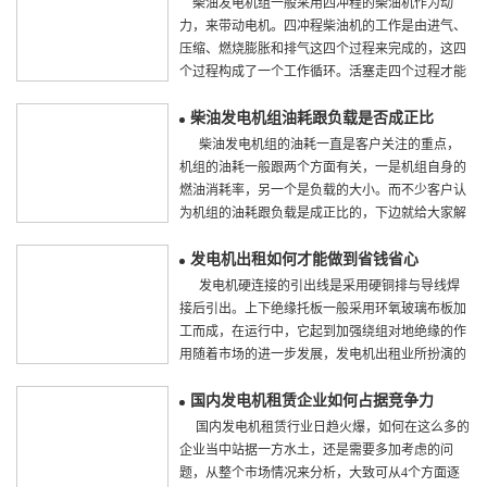
柴油发电机组一般采用四冲程的柴油机作为动
力，来带动电机。四冲程柴油机的工作是由进气、
压缩、燃烧膨胀和排气这四个过程来完成的，这四
个过程构成了一个工作循环。活塞走四个过程才能
完成一个工作循环的。 一、进气冲程 第一冲
程(进气)，它的任务是使气缸内充满新...
柴油发电机组油耗跟负载是否成正比
【详情】
柴油发电机组的油耗一直是客户关注的重点，
机组的油耗一般跟两个方面有关，一是机组自身的
燃油消耗率，另一个是负载的大小。而不少客户认
为机组的油耗跟负载是成正比的，下边就给大家解
答一下这个观念是否正确。 一般人们都认为相
同品牌相同型号的柴油发电机组，负载...
发电机出租如何才能做到省钱省心
【详情】
发电机硬连接的引出线是采用硬铜排与导线焊
接后引出。上下绝缘托板一般采用环氧玻璃布板加
工而成，在运行中，它起到加强绕组对地绝缘的作
用随着市场的进一步发展，发电机出租业所扮演的
角色也必将越来越重要。在企业经营中，如何才能
做到省钱省心? 首先，发电机出租易于抵税。购买
国内发电机租赁企业如何占据竞争力
的仪器变成固定资产...
【详情】
国内发电机租赁行业日趋火爆，如何在这么多的
企业当中站据一方水土，还是需要多加考虑的问
题，从整个市场情况来分析，大致可从4个方面逐